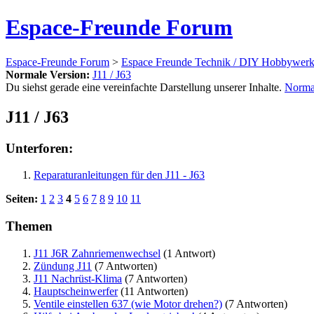
Espace-Freunde Forum
Espace-Freunde Forum
>
Espace Freunde Technik / DIY Hobbywerks
Normale Version:
J11 / J63
Du siehst gerade eine vereinfachte Darstellung unserer Inhalte.
Norma
J11 / J63
Unterforen:
Reparaturanleitungen für den J11 - J63
Seiten:
1
2
3
4
5
6
7
8
9
10
11
Themen
J11 J6R Zahnriemenwechsel
(1 Antwort)
Zündung J11
(7 Antworten)
J11 Nachrüst-Klima
(7 Antworten)
Hauptscheinwerfer
(11 Antworten)
Ventile einstellen 637 (wie Motor drehen?)
(7 Antworten)