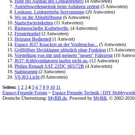
Hilfe bei Ausbau des Lenkgetriebes!
(4 Antworten)
Antriebswellengelenk beim Anfahren zerlegt
(5 Antworten)
Lenkung, Lenkgetriebe,Servopumpe
(20 Antworten)
Wo ist die Abluftöffnung
(6 Antworten)
Startschwierigkeiten
(11 Antworten)
Riemenscheibe Kurbelwelle.
(4 Antworten)
Fensterkurbel
(2 Antworten)
Heizung Bedienteil
(1 Antwort)
Espace J637 Knacken an der Vorderachse...
(5 Antworten)
Grifföffner Heckklappe plötzlich ohne Funktion
(15 Antworten
Vorstellung von mir und meinem "neuen" Fahrzeug
(10 Antwor
J637: Kühlventilatoren laufen nicht an.
(12 Antworten)
Philips Renault SAT 22DC 665/72R
(4 Antworten)
Stabigummi
(2 Antworten)
V6 J63 Licht
(9 Antworten)
Seiten:
1
2
3
4
5
6
7
8
9
10
11
Espace-Freunde Forum
>
Espace Freunde Technik / DIY Hobbywerks
Deutsche Übersetzung:
MyBB.de
, Powered by
MyBB
, © 2002-202