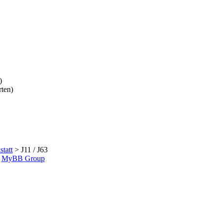
)
ten)
tatt
> J11 / J63
6
MyBB Group