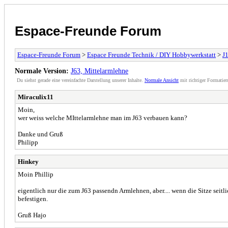
Espace-Freunde Forum
Espace-Freunde Forum
>
Espace Freunde Technik / DIY Hobbywerkstatt
>
J1
Normale Version:
J63, Mittelarmlehne
Du siehst gerade eine vereinfachte Darstellung unserer Inhalte.
Normale Ansicht
mit richtiger Formatier
Miraculix11
Moin,
wer weiss welche MIttelarmlehne man im J63 verbauen kann?
Danke und Gruß
Philipp
Hinkey
Moin Phillip
eigentlich nur die zum J63 passendn Armlehnen, aber.... wenn die Sitze sei
befestigen.
Gruß Hajo