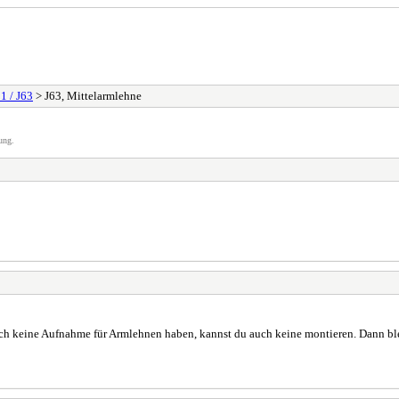
1 / J63
> J63, Mittelarmlehne
ung.
tlich keine Aufnahme für Armlehnen haben, kannst du auch keine montieren. Dann bl