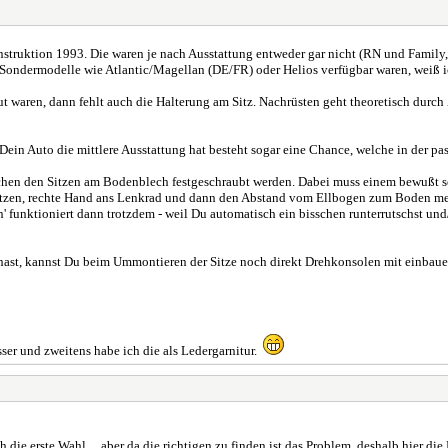
truktion 1993. Die waren je nach Ausstattung entweder gar nicht (RN und Family, 
 Sondermodelle wie Atlantic/Magellan (DE/FR) oder Helios verfügbar waren, weiß i
ut waren, dann fehlt auch die Halterung am Sitz. Nachrüsten geht theoretisch durc
ein Auto die mittlere Ausstattung hat besteht sogar eine Chance, welche in der pas
en den Sitzen am Bodenblech festgeschraubt werden. Dabei muss einem bewußt sein, 
zen, rechte Hand ans Lenkrad und dann den Abstand vom Ellbogen zum Boden messe
 funktioniert dann trotzdem - weil Du automatisch ein bisschen runterrutschst und/
 hast, kannst Du beim Ummontieren der Sitze noch direkt Drehkonsolen mit einbau
besser und zweitens habe ich die als Ledergarnitur.
ie erste Wahl.....aber da die richtigen zu finden ist das Problem, deshalb hier di