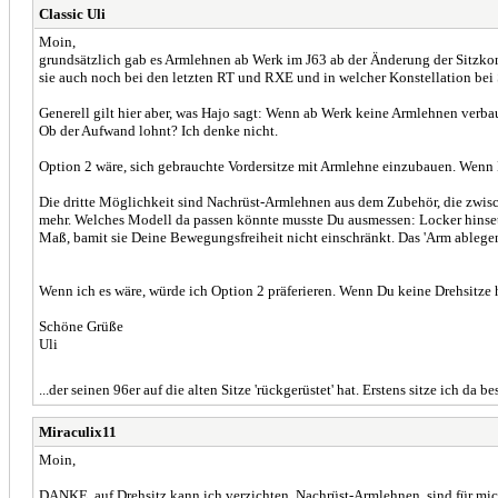
Classic Uli
Moin,
grundsätzlich gab es Armlehnen ab Werk im J63 ab der Änderung der Sitzkons
sie auch noch bei den letzten RT und RXE und in welcher Konstellation bei
Generell gilt hier aber, was Hajo sagt: Wenn ab Werk keine Armlehnen verba
Ob der Aufwand lohnt? Ich denke nicht.
Option 2 wäre, sich gebrauchte Vordersitze mit Armlehne einzubauen. Wenn D
Die dritte Möglichkeit sind Nachrüst-Armlehnen aus dem Zubehör, die zwisch
mehr. Welches Modell da passen könnte musste Du ausmessen: Locker hinset
Maß, bamit sie Deine Bewegungsfreiheit nicht einschränkt. Das 'Arm ablegen'
Wenn ich es wäre, würde ich Option 2 präferieren. Wenn Du keine Drehsitze
Schöne Grüße
Uli
...der seinen 96er auf die alten Sitze 'rückgerüstet' hat. Erstens sitze ich da 
Miraculix11
Moin,
DANKE, auf Drehsitz kann ich verzichten, Nachrüst-Armlehnen sind für mich d