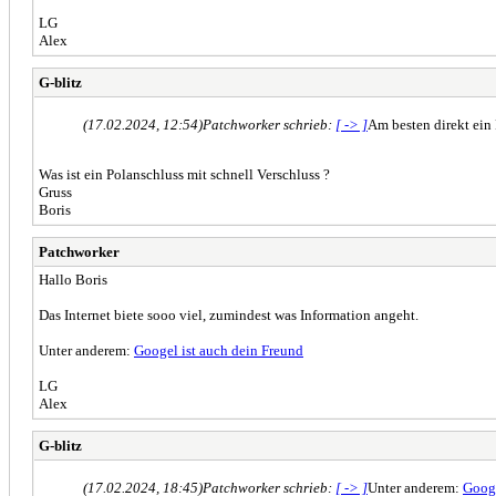
LG
Alex
G-blitz
(17.02.2024, 12:54)
Patchworker schrieb:
[ -> ]
Am besten direkt ein 
Was ist ein Polanschluss mit schnell Verschluss ?
Gruss
Boris
Patchworker
Hallo Boris
Das Internet biete sooo viel, zumindest was Information angeht.
Unter anderem:
Googel ist auch dein Freund
LG
Alex
G-blitz
(17.02.2024, 18:45)
Patchworker schrieb:
[ -> ]
Unter anderem:
Googe