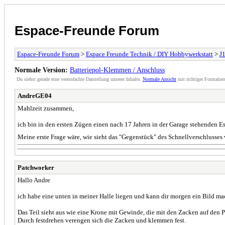
Espace-Freunde Forum
Espace-Freunde Forum
>
Espace Freunde Technik / DIY Hobbywerkstatt
>
J1
Normale Version:
Batteriepol-Klemmen / Anschluss
Du siehst gerade eine vereinfachte Darstellung unserer Inhalte.
Normale Ansicht
mit richtiger Formatier
AndreGE04
Mahlzeit zusammen,
ich bin in den ersten Zügen einen nach 17 Jahren in der Garage stehenden Es
Meine erste Frage wäre, wie sieht das "Gegenstück" des Schnellverschluss
Patchworker
Hallo Andre
ich habe eine unten in meiner Halle liegen und kann dir morgen ein Bild ma
Das Teil sieht aus wie eine Krone mit Gewinde, die mit den Zacken auf den 
Durch festdrehen verengen sich die Zacken und klemmen fest.