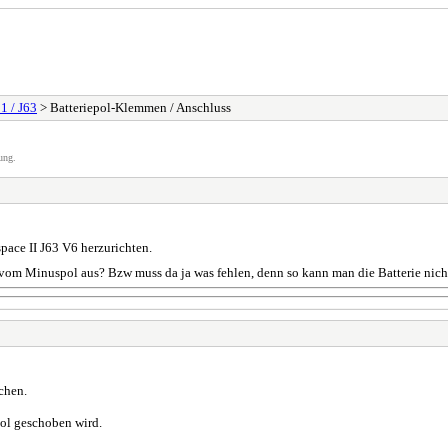
1 / J63
> Batteriepol-Klemmen / Anschluss
ung.
pace II J63 V6 herzurichten.
es vom Minuspol aus? Bzw muss da ja was fehlen, denn so kann man die Batterie n
chen.
Pol geschoben wird.