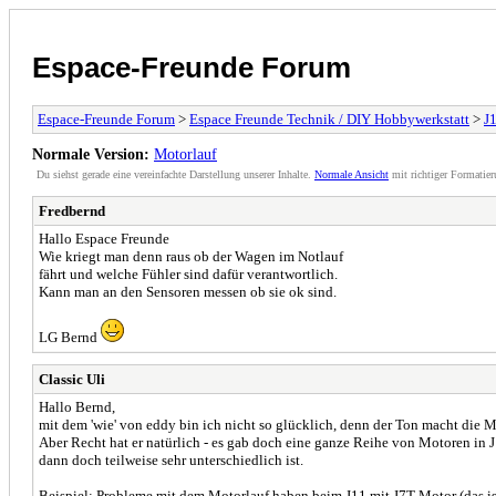
Espace-Freunde Forum
Espace-Freunde Forum
>
Espace Freunde Technik / DIY Hobbywerkstatt
>
J1
Normale Version:
Motorlauf
Du siehst gerade eine vereinfachte Darstellung unserer Inhalte.
Normale Ansicht
mit richtiger Formatier
Fredbernd
Hallo Espace Freunde
Wie kriegt man denn raus ob der Wagen im Notlauf
fährt und welche Fühler sind dafür verantwortlich.
Kann man an den Sensoren messen ob sie ok sind.
LG Bernd
Classic Uli
Hallo Bernd,
mit dem 'wie' von eddy bin ich nicht so glücklich, denn der Ton macht die M
Aber Recht hat er natürlich - es gab doch eine ganze Reihe von Motoren in
dann doch teilweise sehr unterschiedlich ist.
Beispiel: Probleme mit dem Motorlauf haben beim J11 mit J7T-Motor (das ist 