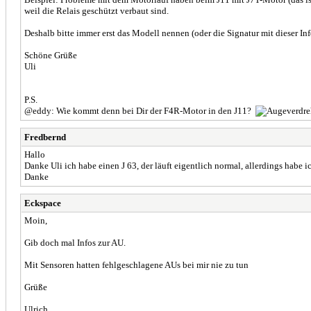
weil die Relais geschützt verbaut sind.
Deshalb bitte immer erst das Modell nennen (oder die Signatur mit dieser Info
Schöne Grüße
Uli
P.S.
@eddy: Wie kommt denn bei Dir der F4R-Motor in den J11?
Fredbernd
Hallo
Danke Uli ich habe einen J 63, der läuft eigentlich normal, allerdings habe i
Danke
Eckspace
Moin,
Gib doch mal Infos zur AU.
Mit Sensoren hatten fehlgeschlagene AUs bei mir nie zu tun
Grüße
Ulrich