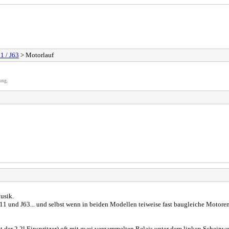
1 / J63
> Motorlauf
ung.
usik.
 J11 und J63... und selbst wenn in beiden Modellen teiweise fast baugleiche Motor
der 2,2l Einspritzer) oft mit zwei vergammelten Relais unter dem linken Scheinwer