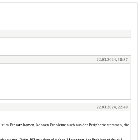
22.03.2024, 18:37
22.03.2024, 22:40
en zum Einsatz kamen, können Probleme auch aus der Peripherie stammen, die
fer zu tun. Beim J63 mit dem gleichen Motor tritt das Problem nicht auf,