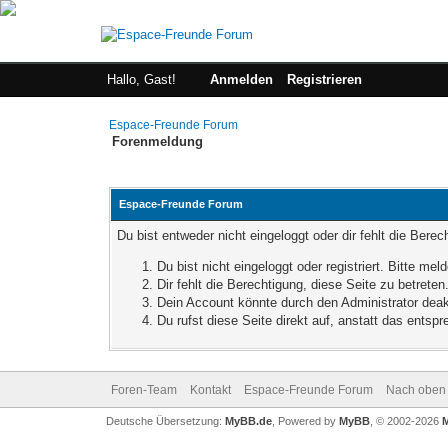
Hallo, Gast!
Anmelden
Registrieren
Espace-Freunde Forum
Forenmeldung
Espace-Freunde Forum
Du bist entweder nicht eingeloggt oder dir fehlt die Bere
Du bist nicht eingeloggt oder registriert. Bitte m
Dir fehlt die Berechtigung, diese Seite zu betret
Dein Account könnte durch den Administrator deakt
Du rufst diese Seite direkt auf, anstatt das ent
Foren-Team
Kontakt
Espace-Freunde Forum
Nach oben
Deutsche Übersetzung:
MyBB.de
, Powered by
MyBB
, © 2002-2026