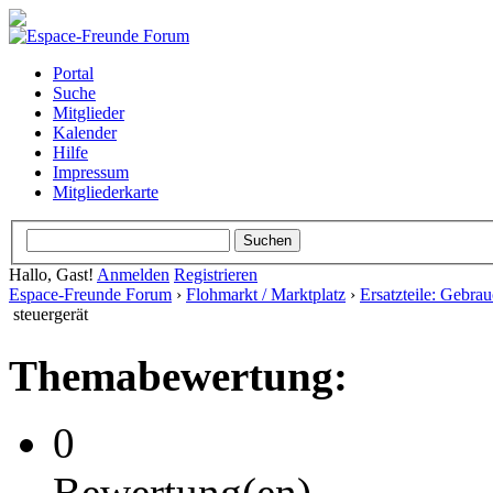
Portal
Suche
Mitglieder
Kalender
Hilfe
Impressum
Mitgliederkarte
Hallo, Gast!
Anmelden
Registrieren
Espace-Freunde Forum
›
Flohmarkt / Marktplatz
›
Ersatzteile: Gebrau
steuergerät
Themabewertung:
0
Bewertung(en)