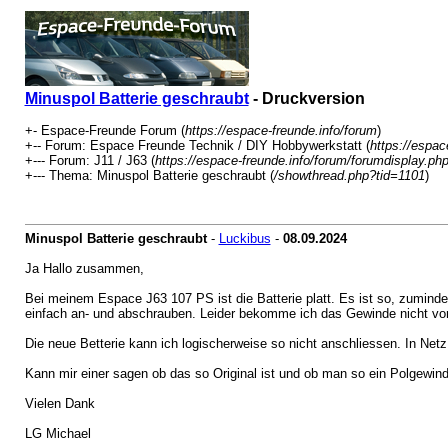
Minuspol Batterie geschraubt
- Druckversion
+- Espace-Freunde Forum (
https://espace-freunde.info/forum
)
+-- Forum: Espace Freunde Technik / DIY Hobbywerkstatt (
https://espac
+--- Forum: J11 / J63 (
https://espace-freunde.info/forum/forumdisplay.ph
+--- Thema: Minuspol Batterie geschraubt (
/showthread.php?tid=1101
)
Minuspol Batterie geschraubt
-
Luckibus
-
08.09.2024
Ja Hallo zusammen,
Bei meinem Espace J63 107 PS ist die Batterie platt. Es ist so, zumin
einfach an- und abschrauben. Leider bekomme ich das Gewinde nicht von 
Die neue Betterie kann ich logischerweise so nicht anschliessen. In Net
Kann mir einer sagen ob das so Original ist und ob man so ein Polgewi
Vielen Dank
LG Michael