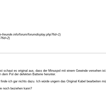
e-freunde.info/forum/forumdisplay.php?fid=1
)
p?fid=2
)
dest schaut es original aus, dass der Minuspol mit einem Gewinde versehen
dem Pol der defekten Batterie herunter.
z finde ich gar nichts dazu. Ich würde ungern das Original Kabel bearbeiten 
nde noch beziehen kann?