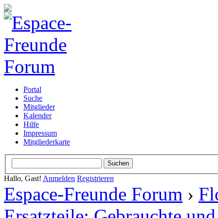
Portal
Suche
Mitglieder
Kalender
Hilfe
Impressum
Mitgliederkarte
Hallo, Gast!
Anmelden
Registrieren
Espace-Freunde Forum
›
Fl
Ersatzteile: Gebrauchte und