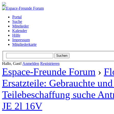
Portal
Suche
Mitglieder
Kalender
Hilfe
Impressum
Mitgliederkarte
Hallo, Gast!
Anmelden
Registrieren
Espace-Freunde Forum
›
Fl
Ersatzteile: Gebrauchte und
Teilebeschaffung suche Antr
JE 2l 16V