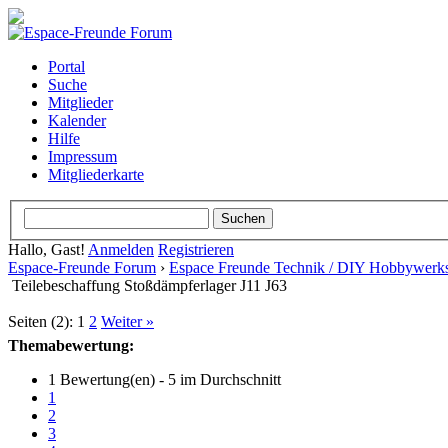
Portal
Suche
Mitglieder
Kalender
Hilfe
Impressum
Mitgliederkarte
Hallo, Gast!
Anmelden
Registrieren
Espace-Freunde Forum
›
Espace Freunde Technik / DIY Hobbywerks
Teilebeschaffung Stoßdämpferlager J11 J63
Seiten (2):
1
2
Weiter »
Themabewertung:
1 Bewertung(en) - 5 im Durchschnitt
1
2
3