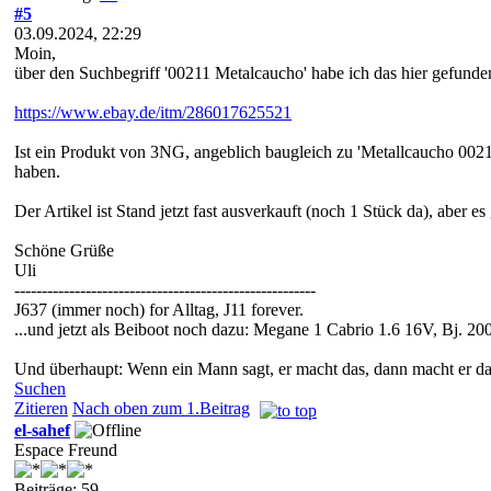
#5
03.09.2024, 22:29
Moin,
über den Suchbegriff '00211 Metalcaucho' habe ich das hier gefunde
https://www.ebay.de/itm/286017625521
Ist ein Produkt von 3NG, angeblich baugleich zu 'Metallcaucho 0021
haben.
Der Artikel ist Stand jetzt fast ausverkauft (noch 1 Stück da), abe
Schöne Grüße
Uli
-------------------------------------------------------
J637 (immer noch) for Alltag, J11 forever.
...und jetzt als Beiboot noch dazu: Megane 1 Cabrio 1.6 16V, Bj. 200
Und überhaupt: Wenn ein Mann sagt, er macht das, dann macht er da
Suchen
Zitieren
Nach oben zum 1.Beitrag
el-sahef
Espace Freund
Beiträge: 59