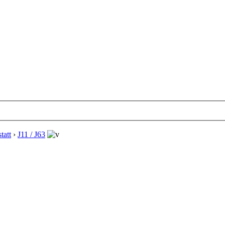
tatt
›
J11 / J63