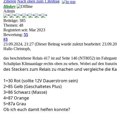
Zitieren
Nach oben zum 1.Beitrag
Hinkey
Admin
Beiträge: 385
Themen: 48
Registriert seit: Mar 2023
Bewertung:
55
#3
23.09.2024, 21:27
(Dieser Beitrag wurde zuletzt bearbeitet: 23.09.
Hallo Christoph,
das beschriebene Relais 417 ist auf Seite 146 (NT8052) im Fahrgastr
Schaltplan Klimaanlage rechts oben zu sehen. Wobei auf den französi
des Steckers zum Relais zu machen und vergleiche die K
1=30 Rot (sollte 12V Dauerstrom sein)
2=85 Gelb (Geschaltetes Plus)
3=86 Schwarz (Masse)
4=87 Orange
5=87a Grau
Ob ich euch damit helfen konnte?