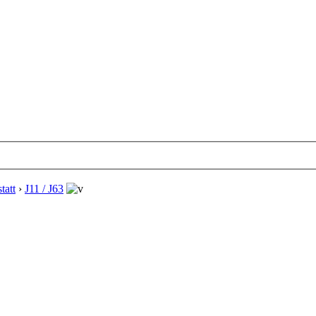
tatt
›
J11 / J63