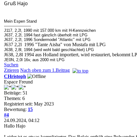
Gruß Hajo
Mein Espen Stand
----------------------
J117, 2,2l, 1990 mit 157.000 km mit H-Kennzeichen
J637, 2,2l, 1994 fast gänzlich überholt mit LPG
J637, 2,2l, 1996 Sondermodel "Atlantic" mit LPG
J637 2,2l 1996 "Tante Aisha" von Mustafa mit LPG
J638, 2,8l, 1994 (wird wohl bald geschlachtet) LPG
J638, 2,8l 1994 aus Holland importiert, wird restauriert, bekommt 
JE0N, 2,0l 16v, aus 2000 mit LPG
Suchen
Zitieren
Nach oben zum 1.Beitrag
CHristoph
Espace Freund
Beiträge: 51
Themen: 6
Registriert seit: May 2023
Bewertung:
15
#4
24.09.2024, 04:12
Hallo Hajo
Leider ist es etwas komplizierter. Das Relais enthält eine Polwender