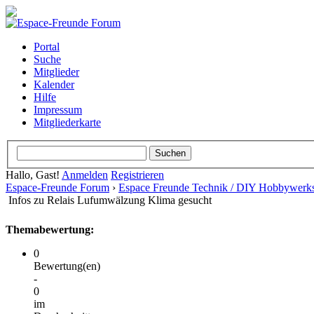
Portal
Suche
Mitglieder
Kalender
Hilfe
Impressum
Mitgliederkarte
Hallo, Gast!
Anmelden
Registrieren
Espace-Freunde Forum
›
Espace Freunde Technik / DIY Hobbywerks
Infos zu Relais Lufumwälzung Klima gesucht
Themabewertung:
0
Bewertung(en)
-
0
im