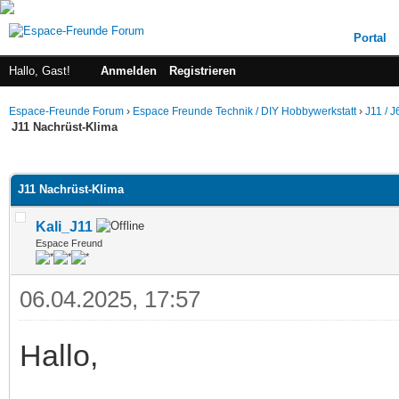
Portal
Hallo, Gast!
Anmelden
Registrieren
Espace-Freunde Forum
›
Espace Freunde Technik / DIY Hobbywerkstatt
›
J11 / J
J11 Nachrüst-Klima
 im Durchschnitt
J11 Nachrüst-Klima
Kali_J11
Espace Freund
06.04.2025, 17:57
Hallo,